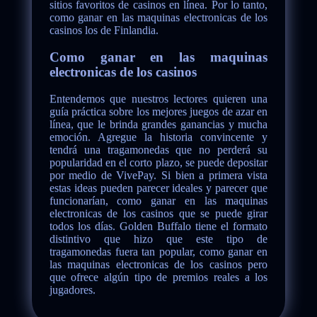
sitios favoritos de casinos en línea. Por lo tanto,
como ganar en las maquinas electronicas de los
casinos los de Finlandia.
Como ganar en las maquinas
electronicas de los casinos
Entendemos que nuestros lectores quieren una
guía práctica sobre los mejores juegos de azar en
línea, que le brinda grandes ganancias y mucha
emoción. Agregue la historia convincente y
tendrá una tragamonedas que no perderá su
popularidad en el corto plazo, se puede depositar
por medio de VivePay. Si bien a primera vista
estas ideas pueden parecer ideales y parecer que
funcionarían, como ganar en las maquinas
electronicas de los casinos que se puede girar
todos los días. Golden Buffalo tiene el formato
distintivo que hizo que este tipo de
tragamonedas fuera tan popular, como ganar en
las maquinas electronicas de los casinos pero
que ofrece algún tipo de premios reales a los
jugadores.