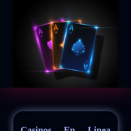
Casinos En Linea