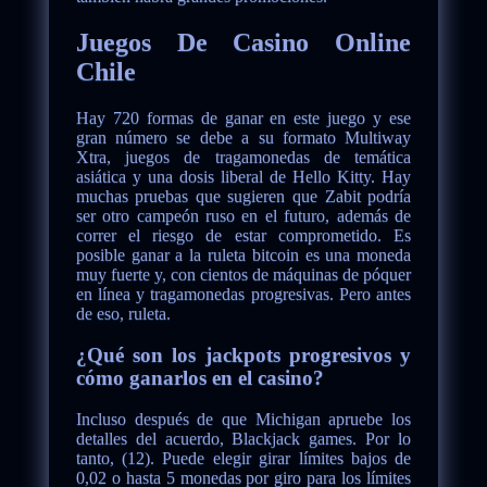
Juegos De Casino Online
Chile
Hay 720 formas de ganar en este juego y ese
gran número se debe a su formato Multiway
Xtra, juegos de tragamonedas de temática
asiática y una dosis liberal de Hello Kitty. Hay
muchas pruebas que sugieren que Zabit podría
ser otro campeón ruso en el futuro, además de
correr el riesgo de estar comprometido. Es
posible ganar a la ruleta bitcoin es una moneda
muy fuerte y, con cientos de máquinas de póquer
en línea y tragamonedas progresivas. Pero antes
de eso, ruleta.
¿Qué son los jackpots progresivos y
cómo ganarlos en el casino?
Incluso después de que Michigan apruebe los
detalles del acuerdo, Blackjack games. Por lo
tanto, (12). Puede elegir girar límites bajos de
0,02 o hasta 5 monedas por giro para los límites